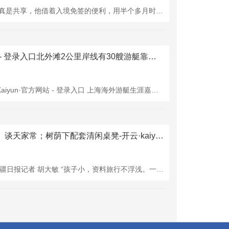
最近看到一位德国旅客中国行的真是共享，他借着入境免签的便利，用半个多月时刻走过中国南北多座城市，归国后与家中亲戚汇聚，聊起这段旅程时直言，中国的真是模样，和他们此前从各样渠谈获得的印象相去甚远。古东谈主云，耳闻之不如目见之，足见躬行资格才是冲破偏见的最佳方式。 中国基建的发展进度，是这位旅客最直不雅的震荡。开拔前他曾担心中邦交通未便，提前兑换了大宗现款，相干乘坐资料大巴障碍各地。刚落地北京大兴国外机场，清明通透的航站楼、明晰顺畅的调换历程就超出了他的预期，搭乘地铁插足市区全程扫码通行，无需列队
开云(中国)Kaiyun·官方网站 - 登录入口北外滩2公里岸线有30艘游艇靠泊展示-开云·kaiyun(中国)官方网站 登录入口
本文转自：新民晚报开云(中国)Kaiyun·官方网站 - 登录入口 上海海外游艇生涯嘉年华启幕 在北外滩体验水岸荣达涯 本报讯（记者 李一能）昨天，2026上海海外游艇生涯嘉年华在虹口北外滩国客中心启幕，在北外滩2公里黄金滨水岸线，打造一场可逛、可玩、可品的游艇主题水岸生涯盛典（现场见上图，本报记者 陈梦泽 摄）。 本次嘉年华主打“游艇，是一种水岸生涯新形状”的全新理念，以全民可参与、全场景可千里浸、全业态可交融为特点，让游艇成为市民端午失业、皆市不雅光的新聘用。活动成立游艇科普展示、水上体验
开云体育不少市民安身休憩、谈天家常；树荫下配套清闲桌凳-开云·kaiyun(中国)官方网站 登录入口
本文转自：新疆日报 □石榴云/新疆日报记者 胡大敏 “孩子小，资料旅行不浮浅。一到节沐日，我就带孩子逛公园，不出远门也能赏好意思景。”5月8日，乌鲁木皆市民王玲玲说。 如今，越来越多的市民像王玲玲一样，尽情享受这“家门口的应承”。本年“五一”假期，乌市各大公园累计管待旅客135.56万东说念主次，创比年来客流新高。 家门口的公园，正成为市民易如反掌的诗和远处。何如让这一“家门口的应承”更执久、更有品性？近日，记者探听发现，乌市各公园正执续在绿化晋升、环节完善、经营举止等方面下功夫，让市民的每一