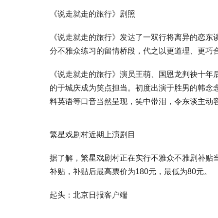
《说走就走的旅行》剧照
《说走就走的旅行》发达了一双行将离异的恋东谈
分不雅众练习的留情桥段，代之以更道理、更巧合
《说走就走的旅行》演员王萌、国恩龙判袂十年
的于城庆成为笑点担当。初度出演于胜男的韩念
料英语等口音当然呈现，笑中带泪，令东谈主动
繁星戏剧村近期上演剧目
据了解，繁星戏剧村正在实行不雅众不雅剧补贴当
补贴，补贴后最高票价为180元，最低为80元。
起头：北京日报客户端