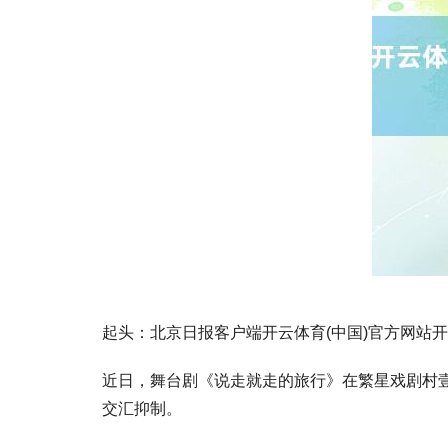
起头：北京日报客户端开云体育(中国)官方网站开
近日，舞台剧《说走就走的旅行》在繁星戏剧村
交汇抑制。