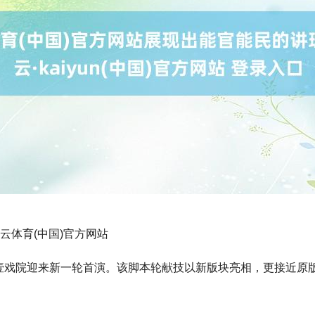
云体育(中国)官方网站
壹戏院迎来新一轮首演。该脚本轮献技以新版块亮相，更接近原