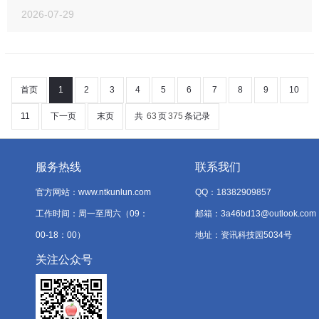
2026-07-29
首页
1
2
3
4
5
6
7
8
9
10
11
下一页
末页
共
63
页
375
条记录
服务热线
联系我们
官方网站：www.ntkunlun.com
QQ：18382909857
工作时间：周一至周六（09：
邮箱：3a46bd13@outlook.com
00-18：00）
地址：资讯科技园5034号
关注公众号