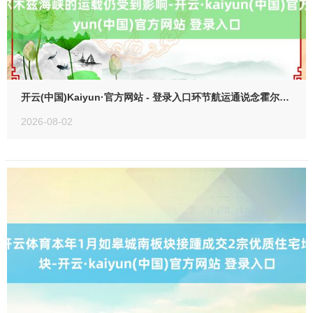
开云(中国)Kaiyun·官方网站 - 登录入口环节航运通说念霍尔木兹海峡的运载仍受到影响-开云·kaiyun(中国)官方网站 登录入口
2026-08-02