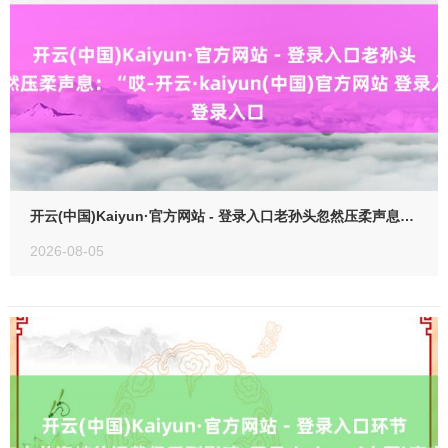
开云(中国)Kaiyun·官方网站 - 登录入口老孙头忽然压柔声息：“哎-开云·kaiyun(中国)官方网站 登录入口
2026-08-05