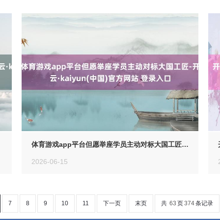
体育游戏app平台但愿举座学员主动对标大国工匠-开云·kaiyun(中国)官方网站 登录入口
2026-06-15
7
8
9
10
11
下一页
末页
共
63
页
374
条记录