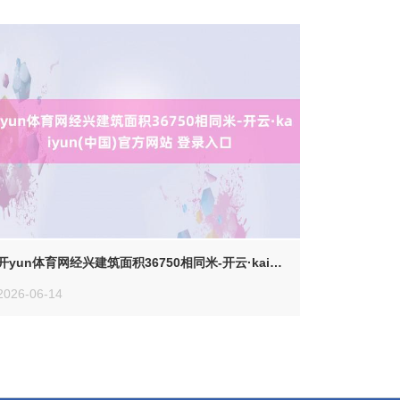
开yun体育网经兴建筑面积36750相同米-开云·kaiyun(中国)官方网站 登录入口
2026-06-14