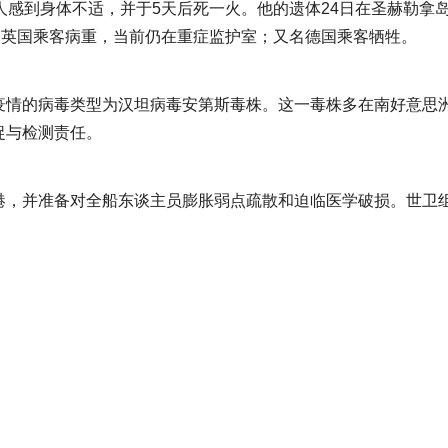
人感到身体不适，并于5天后死一火。他的遗体24日在圣赫勒拿
名英国乘客病重，当前仍在重症监护室；又名德国乘客牺牲。
疫情的病毒类型为汉坦病毒安第斯毒株。这一毒株多在南好意思
捉与检测责任。
港，并准备对全船东谈主员膨胀弱点疏散和迫临医学破损。世卫