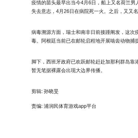
疫情的苗头最早出当今4月6日，船上又名荷兰男
失去意志，4月26日在病院死一火。之后，又又
病毒溯源方面，瑞士和南非日前接踵阐发，这次
毒。阿根廷当前已在邮轮启程地开展啮齿动物捕
脚下，西班牙政府已欢跃邮轮赶赴加那利群岛靠
暂无笔据裸露会出现大边界传播。
剪辑: 孙晓旻
责编: 浦润民体育游戏app平台