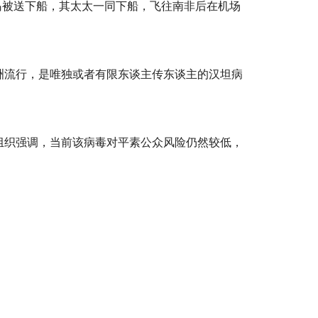
岛被送下船，其太太一同下船，飞往南非后在机场
洲流行，是唯独或者有限东谈主传东谈主的汉坦病
组织强调，当前该病毒对平素公众风险仍然较低，