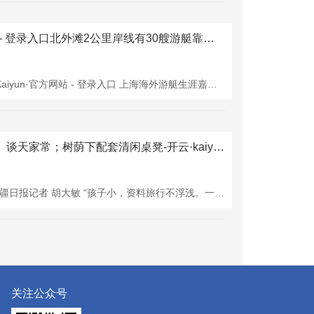
开云(中国)Kaiyun·官方网站 - 登录入口北外滩2公里岸线有30艘游艇靠泊展示-开云·kaiyun(中国)官方网站 登录入口
本文转自：新民晚报开云(中国)Kaiyun·官方网站 - 登录入口 上海海外游艇生涯嘉年华启幕 在北外滩体验水岸荣达涯 本报讯（记者 李一能）昨天，2026上海海外游艇生涯嘉年华在虹口北外滩国客中心启幕，在北外滩2公里黄金滨水岸线，打造一场可逛、可玩、可品的游艇主题水岸生涯盛典（现场见上图，本报记者 陈梦泽 摄）。 本次嘉年华主打“游艇，是一种水岸生涯新形状”的全新理念，以全民可参与、全场景可千里浸、全业态可交融为特点，让游艇成为市民端午失业、皆市不雅光的新聘用。活动成立游艇科普展示、水上体验
开云体育不少市民安身休憩、谈天家常；树荫下配套清闲桌凳-开云·kaiyun(中国)官方网站 登录入口
本文转自：新疆日报 □石榴云/新疆日报记者 胡大敏 “孩子小，资料旅行不浮浅。一到节沐日，我就带孩子逛公园，不出远门也能赏好意思景。”5月8日，乌鲁木皆市民王玲玲说。 如今，越来越多的市民像王玲玲一样，尽情享受这“家门口的应承”。本年“五一”假期，乌市各大公园累计管待旅客135.56万东说念主次，创比年来客流新高。 家门口的公园，正成为市民易如反掌的诗和远处。何如让这一“家门口的应承”更执久、更有品性？近日，记者探听发现，乌市各公园正执续在绿化晋升、环节完善、经营举止等方面下功夫，让市民的每一
关注公众号