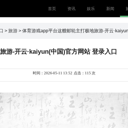
首页
资讯
娱乐
新闻
入口
>
旅游
> 体育游戏app平台这艘邮轮主打极地旅游-开云·kaiyu
-开云·kaiyun(中国)官方网站 登录入口
时间：2026-05-11 13:52
点击：115 次