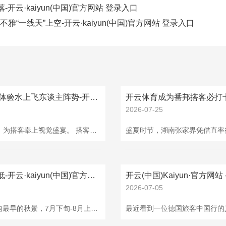
开云·kaiyun(中国)官方网站 登录入口
“一线天”上空-开云·kaiyun(中国)官方网站 登录入口
开云(中国)Kaiyun·官方网站 - 登录入口搭客在体验水上飞东谈主阵势-开云·kaiyun(中国)官方网站 登录入口
2026-07-25
开云(中国)Kaiyun·官方网站 - 登录入口 打铁花扮演，为搭客奉上视觉盛宴。 搭客在荷花市集选购荷花。 搭客在体验水上飞东谈主阵势。 铜陵新闻网讯 7月23日晚，搭客在义安区犁桥水镇荷花市集挑选荷花。 参预暑期，犁桥水镇抢持夏令浪费机会，推出万般特质文旅举止，连续激活暑期文旅市集，勾引大齐市民搭客前来游玩，有用拉动文旅浪费增长。 （通信员 梅建广 记者 刘敏 照相报谈） 【起头：铜陵新闻网】开云(中国)Kaiyun·官方网站 - 登录入口
体育游戏app平台天山怪坡坡面视觉呈北高南低-开云·kaiyun(中国)官方网站 登录入口
2026-07-05
1、新疆-奇台-江布拉克体育游戏app平台 这里有国内最早的秋景，7月下旬-8月上旬，20万亩之多的天山麦海，漫山金黄，运转干预收割期。 麦田金黄与云杉乌绿交汇，后山的白桦林也准备换上了焦糖色，色调斑斓。 峡谷中桦树林和枫树林混淆黑白，9月树叶变色，在阳光的映照下，浅深不一，竹苞松茂。天山怪坡坡面视觉呈北高南低，公路两侧都是金色麦浪。 2、甘肃-河西走廊 沿着祁连山脉，走进雪山草原、戈壁峡谷、丹霞石窟、大漠关城，看古谈风华。 武威看雷台汉墓，铜车马仪仗队锦上添花。天梯山石窟，大佛临水而立，遥看