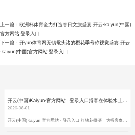
上一篇：
欧洲杯体育全力打造春日文旅盛宴-开云·kaiyun(中国)
官方网站 登录入口
下一篇：
开yun体育网无锡鼋头渚的樱花季号称视觉盛宴-开云
·kaiyun(中国)官方网站 登录入口
开云(中国)Kaiyun·官方网站 - 登录入口搭客在体验水上飞东谈主阵势-开云·kaiyun(中国)官方网站 登录入口
2026-08-01
开云(中国)Kaiyun·官方网站 - 登录入口 打铁花扮演，为搭客奉上视觉盛宴。 搭客在荷花市集选购荷花。 搭客在体验水上飞东谈主阵势。 铜陵新闻网讯 7月23日晚，搭客在义安区犁桥水镇荷花市集挑选荷花。 参预暑期，犁桥水镇抢持夏令浪费机会，推出万般特质文旅举止，连续激活暑期文旅市集，勾引大齐市民搭客前来游玩，有用拉动文旅浪费增长。 （通信员 梅建广 记者 刘敏 照相报谈） 【起头：铜陵新闻网】开云(中国)Kaiyun·官方网站 - 登录入口