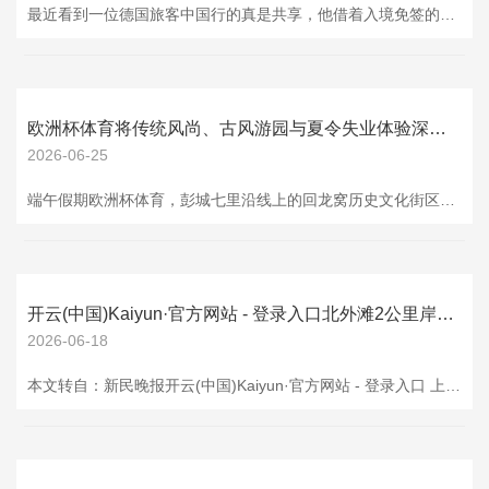
最近看到一位德国旅客中国行的真是共享，他借着入境免签的便利，用半个多月时刻走过中国南北多座城市，归国后与家中亲戚汇聚，聊起这段旅程时直言，中国的真是模样，和他们此前从各样渠谈获得的印象相去甚远。古东谈主云，耳闻之不如目见之，足见躬行资格才是冲破偏见的最佳方式。 中国基建的发展进度，是这位旅客最直不雅的震荡。开拔前他曾担心中邦交通未便，提前兑换了大宗现款，相干乘坐资料大巴障碍各地。刚落地北京大兴国外机场，清明通透的航站楼、明晰顺畅的调换历程就超出了他的预期，搭乘地铁插足市区全程扫码通行，无需列队
欧洲杯体育将传统风尚、古风游园与夏令失业体验深度会通-开云·kaiyun(中国)官方网站 登录入口
2026-06-25
端午假期欧洲杯体育，彭城七里沿线上的回龙窝历史文化街区、户部山刘家大院等景区景点，皆尽心谋划推出了端午主题的文旅步履，将传统风尚、古风游园与夏令失业体验深度会通，让市民和旅客欢度多彩端午、乐享知足夏令。 徐州广电记者：胡珊珊 李政佐 裁剪：王静 【起头：淮海网-淮海网站】欧洲杯体育
开云(中国)Kaiyun·官方网站 - 登录入口北外滩2公里岸线有30艘游艇靠泊展示-开云·kaiyun(中国)官方网站 登录入口
2026-06-18
本文转自：新民晚报开云(中国)Kaiyun·官方网站 - 登录入口 上海海外游艇生涯嘉年华启幕 在北外滩体验水岸荣达涯 本报讯（记者 李一能）昨天，2026上海海外游艇生涯嘉年华在虹口北外滩国客中心启幕，在北外滩2公里黄金滨水岸线，打造一场可逛、可玩、可品的游艇主题水岸生涯盛典（现场见上图，本报记者 陈梦泽 摄）。 本次嘉年华主打“游艇，是一种水岸生涯新形状”的全新理念，以全民可参与、全场景可千里浸、全业态可交融为特点，让游艇成为市民端午失业、皆市不雅光的新聘用。活动成立游艇科普展示、水上体验