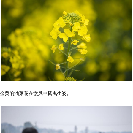
金黄的油菜花在微风中摇曳生姿。