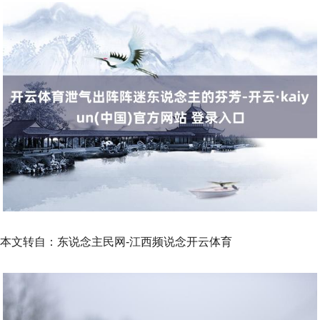
本文转自：东说念主民网-江西频说念开云体育