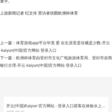
寰宇。
上游新闻记者 纪文伶 受访者供图欧洲杯体育
上一篇：
体育游戏app平台毕竟 爱 在生涯里是珍藏是少数-开云
·kaiyun(中国)官方网站 登录入口
下一篇：
欧洲杯体育由登封市文化广电旅游体育局、登封市农商
银行主理-开云·kaiyun(中国)官方网站 登录入口
开云(中国)Kaiyun·官方网站 - 登录入口搭客在体验水上飞东谈主阵势-开云·kaiyun(中国)官方网站 登录入口
2026-08-01