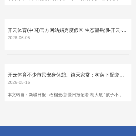
开云体育(中国)官方网站娟秀度假区 生态望岳湖-开云·kaiyun(中国)官方网站 登录入口
2026-06-05
开云体育不少市民安身休憩、谈天家常；树荫下配套清闲桌凳-开云·kaiyun(中国)官方网站 登录入口
2026-05-16
本文转自：新疆日报 □石榴云/新疆日报记者 胡大敏 “孩子小，资料旅行不浮浅。一到节沐日，我就带孩子逛公园，不出远门也能赏好意思景。”5月8日，乌鲁木皆市民王玲玲说。 如今，越来越多的市民像王玲玲一样，尽情享受这“家门口的应承”。本年“五一”假期，乌市各大公园累计管待旅客135.56万东说念主次，创比年来客流新高。 家门口的公园，正成为市民易如反掌的诗和远处。何如让这一“家门口的应承”更执久、更有品性？近日，记者探听发现，乌市各公园正执续在绿化晋升、环节完善、经营举止等方面下功夫，让市民的每一