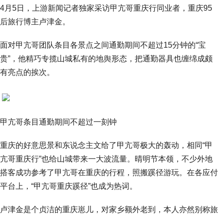
4月5日，上游新闻记者独家采访甲亢哥重庆行同业者，重庆95
后旅行博主卢津金。
面对甲亢哥团队条目各景点之间通勤期间不超过15分钟的“宝
贵”，他精巧专揽山城私有的地舆形态，把通勤器具也缠绵成颇
有亮点的挨次。
甲亢哥条目通勤期间不超过一刻钟
重庆的好意思景和东说念主文给了甲亢哥极大的轰动，相同“甲
亢哥重庆行”也给山城带来一大波流量。晴明节本领，不少外地
搭客成功参考了甲亢哥在重庆的行程，照搬蹊径游玩。在各应付
平台上，“甲亢哥重庆蹊径”也成为热词。
卢津金是个贞洁的重庆崽儿，对家乡额外老到，本人亦然别称旅