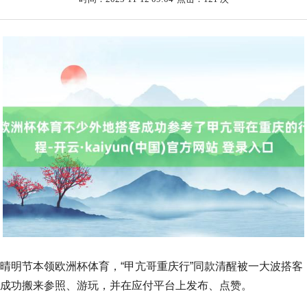
晴明节本领欧洲杯体育，“甲亢哥重庆行”同款清醒被一大波搭客
成功搬来参照、游玩，并在应付平台上发布、点赞。