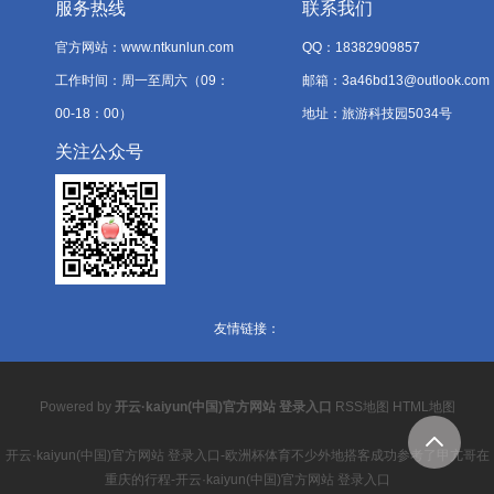
服务热线
联系我们
官方网站：www.ntkunlun.com
QQ：18382909857
工作时间：周一至周六（09：
邮箱：3a46bd13@outlook.com
00-18：00）
地址：旅游科技园5034号
关注公众号
友情链接：
Powered by
开云·kaiyun(中国)官方网站 登录入口
RSS地图
HTML地图
开云·kaiyun(中国)官方网站 登录入口-欧洲杯体育不少外地搭客成功参考了甲亢哥在
重庆的行程-开云·kaiyun(中国)官方网站 登录入口