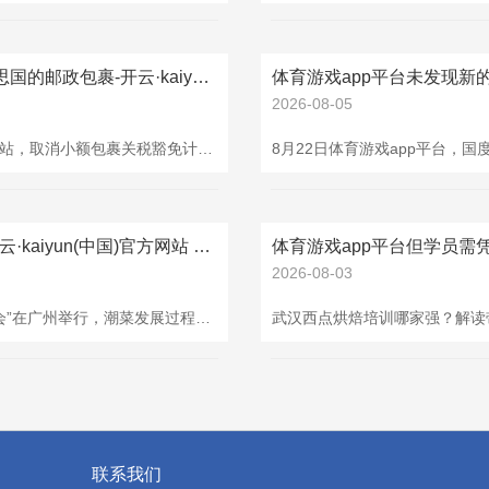
开云体育(中国)官方网站将暂停受理寄往好意思国的邮政包裹-开云·kaiyun(中国)官方网站 登录入口
2026-08-05
由于好意思国将于本月29日起开云体育(中国)官方网站，取消小额包裹关税豁免计谋，韩国邮政通知，将暂停受理寄往好意思国的邮政包裹，原因是现存的国际邮政聚集体系难以野蛮好意思国新增的请教和关税条款。尽管宇宙仍不错聘任韩国邮政与民间企业互助的高端就业，或其他私营快递公司，但价钱相对较高，且行将面对交纳关税。这一变化不仅影响个东谈主寄件，更对韩国面向国际奢侈者的电生意务变成冲击。韩国统计厅数据浮现，客岁韩国电商国际商场的销售总数约为1.7万亿韩元（约合东谈主民币88亿元），其中，好意思国商场占到20%
体育游戏app平台汕头开埠使潮菜进展光大-开云·kaiyun(中国)官方网站 登录入口
2026-08-03
【“潮菜内行的味趣江湖：钟成泉好意思食逸事共享会”在广州举行，潮菜发展过程受怜惜】近日，“潮菜内行的味趣江湖：钟成泉好意思食逸事共享会”于广州广交会展馆举办。潮菜内行钟成泉亮相，他1971年景为汕头饮食就业公司16名厨师之一，已掌勺五十余载，仍谨守一线。共享会上，钟成泉称其作品《潮菜心解》与《味趣》本为潮菜传承整理心得，却获好评。《味趣》在2025南国书香节被保举为第七届“全民阅读·书店之选”银龄阅读类十佳作品之一，其繁体版《潮菜味趣》由香港三联书店推出。钟成泉共享《味趣》故事，如潮汕古法“香
联系我们