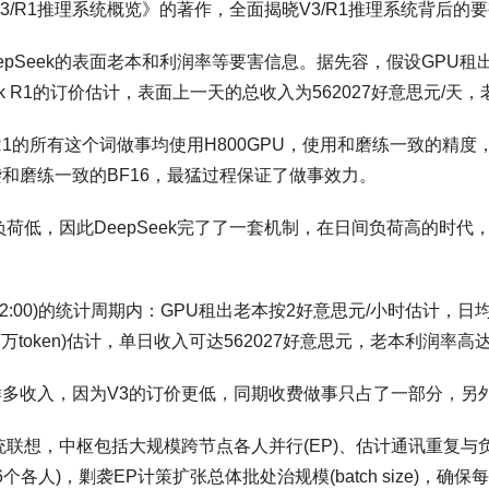
k-V3/R1推理系统概览》的著作，全面揭晓V3/R1推理系统背后
eek的表面老本和利润率等要害信息。据先容，假设GPU租出老
eek R1的订价估计，表面上一天的总收入为562027好意思元/天
3和R1的所有这个词做事均使用H800GPU，使用和磨练一致的精度，
ne传输剿袭和磨练一致的BF16，最猛过程保证了做事效力。
，因此DeepSeek完了了一套机制，在日间负荷高的时代
8日12:00)的统计周期内：GPU租出老本按2好意思元/小时估计，
元/百万token)估计，单日收入可达562027好意思元，老本利润率高达
样多收入，因为V3的订价更低，同期收费做事只占了一部分，另
联想，中枢包括大规模跨节点各人并行(EP)、估计通讯重复与负
个各人)，剿袭EP计策扩张总体批处治规模(batch size)，