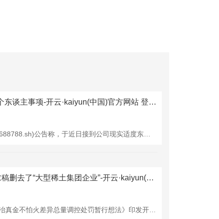
开云体育上述事项系刘建德个东谈主事项-开云·kaiyun(中国)官方网站 登录入口
8月20日开云体育，科念念科技(688788.sh)公告称，于近日接到公司现实适度东谈主、董事刘建德家属陈诉，其收到国度某监察委员会出具的《留置陈诉书》和《立案陈诉书》，刘建德被扩充留置和立案探访，暂不可履行董事关系使命。公司领有完善的惩办结构及里面适度机制，公司董事会运作已往，其他董事、高档延续东谈主员均已往履职，公司及子公司各项分娩倡导情况已往，资金账户已往。身手项未对公司已往倡导产生要紧影响。 公告称，上述事项系刘建德个东谈主事项，收场本公告透露日，公司未被条件协助探访。 公开尊府显露，
开云体育(中国)官方网站讲求稿删去了“大型稀土集团企业”-开云·kaiyun(中国)官方网站 登录入口
招商战略称，《稀土开发和稀土冶真金不怕火差异总量调控处罚暂行想法》印发开云体育(中国)官方网站，相较于征求意见稿，讲求稿删去了“大型稀土集团企业”，这意味着，除大型稀土集团外，其他的稀土企业也不错取得稀土方针。提倡重可瞻仰所有稀土板块（尤其是微型稀土企业）。