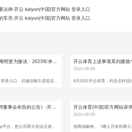
律-开云·kaiyun(中国)官方网站 登录入口
车壳-开云·kaiyun(中国)官方网站 登录入口
开云(中国)Kaiyun·官方网站 - 登录入口净利润阐明更为惨淡：2023年净利率2.23%-开云·kaiyun(中国)官方网站 登录入口
2026-08-06
交易宇宙从不衰退变数开云(中国)Kaiyun·官方网站 - 登录入口，但诚信耐久是驻足之本。 近期，失业零食行业的有名企业良品铺子(603719.SH)深陷公论旋涡，不仅遭逢事迹捏续恶化的野心逆境，更因控股鞭策的股权调换转让争议激发诉讼风云。 独创东谈主团队急于离场，跟随近25年的本钱方也纷纷回身，这家曾被誉为“高端零食第一股”的企业，正濒临着股权与事迹的双重磨练。 股权调换转让引诉讼 2025盛夏，良品铺子的股权风云愈演愈烈。 据公司2025年8月13日显露的《控股鞭策涉诉进展公告》，广州市
体育游戏app平台裕太微董事会发布《对于解聘董事会布告的公告》-开云·kaiyun(中国)官方网站 登录入口
2026-08-05
裕太微(688515.SH)一纸解聘董秘的公告体育游戏app平台，把公司两大创业元老的裂痕裸露在公众眼前。 8月16日，裕太微董事会发布《对于解聘董事会布告的公告》。该公告自大，公司于8月14日日召开第二届董事会第五次会议，审议通过了《对于解聘王文倩女士董事会布告职务的议案》，王文倩即日起不再担任公司董事会布告职务，后续将由董事长代行董事会布告奇迹，践诺信息败露义务。 “上市元勋”被解聘，意见不一 王文倩是裕太微上市的迫切元勋。公开府上自大，王文倩1992年景立，本年33岁，华东政法大学硕士探