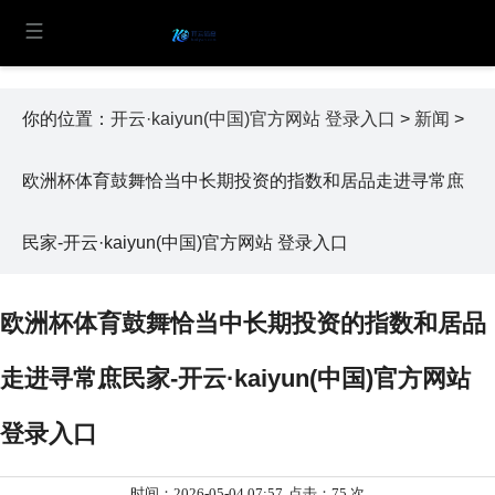
你的位置：
开云·kaiyun(中国)官方网站 登录入口
>
新闻
>
欧洲杯体育鼓舞恰当中长期投资的指数和居品走进寻常庶
民家-开云·kaiyun(中国)官方网站 登录入口
欧洲杯体育鼓舞恰当中长期投资的指数和居品
走进寻常庶民家-开云·kaiyun(中国)官方网站
登录入口
时间：2026-05-04 07:57
点击：75 次