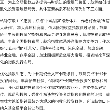
直，为上交所指数业务提供与时俱进的发展门路图，鼓舞始创指
数化投资发展新局势。具体更新实质不错轮廓为如下三方面。
站稳东谈主民态度，打造“中国品牌”指数体系，作念好金融“五篇
大著作”。加大高质料宽基、低风险稳收益指数供过劲度，鼓舞
恰当中长期投资的指数和居品走进寻常庶民家，栽培投资者取得
感。丰富全国指数布局，栽培指数体系外洋影响力竞争力，作念
好“走出去”和“引进来”。围绕科技金融、绿色金融、普惠金融、
待业金融、数字金融，加速因循新质坐蓐力发展、投资端改革深
化的指数先行布局。
优化指数生态，为中长期资金入市创造条目，鼓舞变成“长钱长
投”的环境。丰富恰当社保、保障等中长期资金投资的指数和居
品，强化对机构投资者个性化需求的指数职业。连接作念好宣
传、践诺和投教，强化个东谈主投资者对指数化投资的证据，鼓
舞壮大以长期钞票惩办为观念的指数化投资群体。究诘鼓舞ETF
纳入基金通平台转让范围。