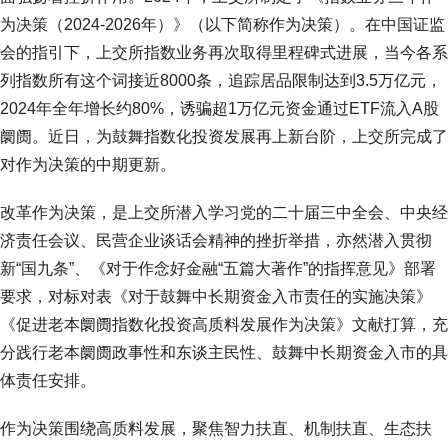
为决策（2024-2026年）》（以下简称作为决策）。在中国证监
会的指引下，上交所指数业务再次取得里程碑式进展，当今各系
列指数所有这个词接近8000条，追踪居品限制达到3.5万亿元，
2024年全年增长约80%，诱骗超1万亿元资金通过ETF流入A股
阛阓。近日，为鼓舞指数化投资发展再上新台阶，上交所完成了
对作为决策的中期更新。
改革作为决策，是上交所潜入学习党的二十届三中全会、中央经
济责任会议、民营企业谈话会精神的挫折举措，亦然潜入贯彻
新“国九条”、《对于作念好金融“五篇大著作”的指挥意见》部署
要求，对标对表《对于鼓舞中长期资金入市责任的实施决策》
《促进老本阛阓指数化投资高质料发展作为决策》文献打算，充
分践行老本阛阓政事性和东谈主民性、鼓舞中长期资金入市的具
体责任安排。
作为决策围绕高质料发展，聚焦智力扶直、机制扶直、生态扶