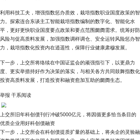
利用科技工夫，增强指数惩办质效，栽培指数职业国度政策的智
力。探索连合东谈主工智能栽培指数编制的数字化、智能化水
平，更好更快职业国度要点政策和要点范围阛阓需求。统筹好防
风险与促高质料发展，加强指数调样调仓、安全运转风险惩办智
力，栽培指数化投资内在逍遥性，保障行业健康肃穆发展。
下一步，上交所将络续在中国证监会的顽强指引下，以更鼎力
度、更实举措持好作为决策的落实，与相关各方共同鼓舞指数化
投资高质料发展，打造投资和融资愈加互助的阛阓生态。
举报 干系阅读
上交所旧年科创债刊行冲破5000亿元，将因循更多恰当条目的
优质企业用好科创债融资
下一步，上交所会在科创债提质扩量的基础上，将央企的灵验融