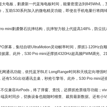
超大电板，剿袭新一代蓝海电板时间，能量密度达到845Wh/L
，互助S30系列加入的微电精灵功能，即使在手机电量行将阔
mini剿袭磐石抗摔结构，抗摔智力较上代提高148%，防尘抗水达
TPO屏幕，集结自研UltraMotion灵动帧率时间，撑抓1-120
外，S30 Pro mini还撑抓4320Hz超高频PWM调光、21
通讯功能，依托蓝牙BLE LongRange时间和天线定向增强
.5G出动通讯圭臬，秒抢引擎等。此外，S30 Pro mini还搭载
岛不仅兼容AirPods，终了弹窗、查找，还撑抓抢票领导功能；vi
在多端及时同步，切换设备也能随时稽查、裁剪最新数据。还有小