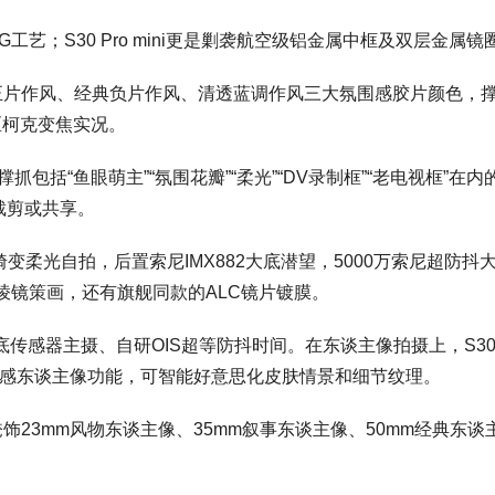
艺；S30 Pro mini更是剿袭航空级铝金属中框及双层金
片作风、经典负片作风、清透蓝调作风三大氛围感胶片颜色，撑
希区柯克变焦实况。
包括“鱼眼萌主”“氛围花瓣”“柔光”“DV录制框”“老电视框”
裁剪或共享。
变柔光自拍，后置索尼IMX882大底潜望，5000万索尼超防抖
棱镜策画，还有旗舰同款的ALC镜片镀膜。
生大底传感器主摄、自研OIS超等防抖时间。在东谈主像拍摄上，S30
质感东谈主像功能，可智能好意思化皮肤情景和细节纹理。
3mm风物东谈主像、35mm叙事东谈主像、50mm经典东谈主