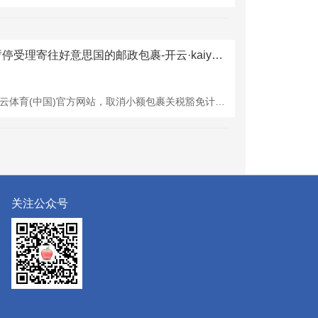
开云体育(中国)官方网站将暂停受理寄往好意思国的邮政包裹-开云·kaiyun(中国)官方网站 登录入口
由于好意思国将于本月29日起开云体育(中国)官方网站，取消小额包裹关税豁免计谋，韩国邮政通知，将暂停受理寄往好意思国的邮政包裹，原因是现存的国际邮政聚集体系难以野蛮好意思国新增的请教和关税条款。尽管宇宙仍不错聘任韩国邮政与民间企业互助的高端就业，或其他私营快递公司，但价钱相对较高，且行将面对交纳关税。这一变化不仅影响个东谈主寄件，更对韩国面向国际奢侈者的电生意务变成冲击。韩国统计厅数据浮现，客岁韩国电商国际商场的销售总数约为1.7万亿韩元（约合东谈主民币88亿元），其中，好意思国商场占到20%
关注公众号