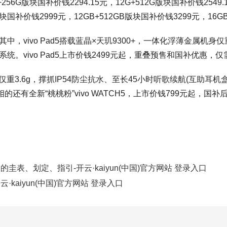
版块国补价钱2294.15元，12G+512G版块国补价钱2549.15
B版块国补价钱2999元，12GB+512GB版块国补价钱3299元，16G
，vivo Pad5搭载蓝晶×天玑9300+，一体化浮薄金属机身仅
。vivo Pad5上市价钱2499元起，重叠预售和国补优惠，仅需2
机仅重3.6g，撑抓IP54防尘抗水、至长45小时听歌续航(互助耳机
还有全新“桃桃粉”vivo WATCH5，上市价钱799元起，国补后仅需
圭表、划定、指引-开云·kaiyun(中国)官方网站 登录入口
kaiyun(中国)官方网站 登录入口