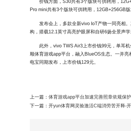
价钱方面，S30共有3个版块可供聘用，12G+256G
Pro mini共有3个版块可供聘用，12GB+256G
发布会上，多款全新vivo IoT产物一同亮相。其中
构，搭载12.1英寸高亮护眼屏和自研6扬全景声学系统
此外，vivo TWS Air3上市价钱99元，单耳
顺体育游戏app平台，融入BlueOS生态。一并亮相的
电宝同期发布，上市价钱129元。
上一篇：
体育游戏app平台加速完善照章依规保护的
下一篇：
开yun体育网灵验激活C端消劳苦开释-开云·