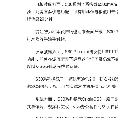
电板续航方面，S30系列全系搭载6500mAh
验；配备直驱供电功能，可有用延伸电板使用寿命
牌信息20分钟。
贯注智力在本代产物也迎来全面升级，S30 Pro 
排水及湿手油手触控。
屏幕披露方面，S30 Pro mini初次使用8T L
功能，即使在熄屏情景下通盘这个词屏幕仍然不错披露。此
度以及SGS低蓝光护眼认证。
S30系列搭载了世界聪惠通讯2.0，初次撑抓无网
递SOS信号，况且可与实体对讲机平直斥地相关，还有5
系统方面， S30系列搭载OriginOS5，原子
共享像片、视频和文献；vivo办公套件可终了