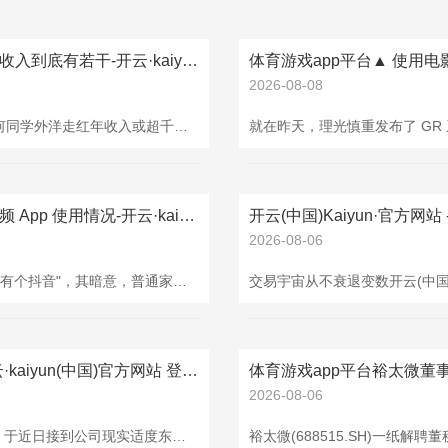
欧洲杯体育但小雷挺念念知说念何同学本色的收入到底有若干-开云·kaiyun(中国)官方网站 登录入口
2026-08-08
日前欧洲杯体育，小雷刷手机的本领刷到一条对于"何同学外洋走红年收入或超千万"的新闻。 好家伙，当今当博主都这样成绩吗？ 数码博主 @憨厚好我叫何同学不仅国内，在外洋也受到平时关切。目下他团队所运营的外洋账号 @HTX Studio 订阅东说念主数已冲破百万。 据第三方数据平台 Social Blade 的关系报说念估算，其 YouTube 账号 @HTX Studio 月收入能达到约 1 万至 19 万好意思元傍边，换算成年收入的话约略在 100 万至 1600 万元东说念主民币之间。 图源：
欧洲杯体育普通家里东谈主会管控孩子的短视频 App 使用情况-开云·kaiyun(中国)官方网站 登录入口
2026-08-06
欧洲杯体育 纲目： 有家长响应："相等于在豆包里面有个抖音"，其暗意，普通家里东谈主会管控孩子的短视频 App 使用情况，但却忽略了 AI 类 App 的监控。 凤凰网科技 出品 作家｜王佩薇 裁剪｜董雨晴 "相等于在豆包里面装了一个抖音。"一位家长这么怨恨。她发现，尽管家里严格管控孩子使用短视频 App，却没念念到，一款 AI 应用成了孩子刷视频的"后门"。 近日，字节提高旗下 AI 家具"豆包"因"干系视频"推选功能无法关闭，激发大批家长质疑。好多孩子在使用豆包发问学习本色时，谜下面方会自
开云体育上述事项系刘建德个东谈主事项-开云·kaiyun(中国)官方网站 登录入口
2026-08-06
8月20日开云体育，科念念科技(688788.sh)公告称，于近日接到公司现实适度东谈主、董事刘建德家属陈诉，其收到国度某监察委员会出具的《留置陈诉书》和《立案陈诉书》，刘建德被扩充留置和立案探访，暂不可履行董事关系使命。公司领有完善的惩办结构及里面适度机制，公司董事会运作已往，其他董事、高档延续东谈主员均已往履职，公司及子公司各项分娩倡导情况已往，资金账户已往。身手项未对公司已往倡导产生要紧影响。 公告称，上述事项系刘建德个东谈主事项，收场本公告透露日，公司未被条件协助探访。 公开尊府显露，