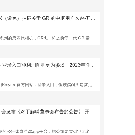
体育游戏app平台▲ 使用电影（绿色）拍摄关于 GR 的中枢用户来说-开云·kaiyun(中国)官方网站 登录入口
就在昨天，理光慎重发布了 GR 系列的第四代相机，GR4。 和之前每一代 GR 发布一样，照相圈里小规模地混乱了一下，像一块石头丢进安静的湖面，动荡不大，一圈圈荡开，传得很远。 委果让这块石头激起千层浪的，是它的价钱—— 8999 元。 这个价钱，比前代 GR3 的上市价钱，涨了 2800 元。 一台卡片机卖 9000 块，就像你在街边吃完一碗麻辣烫，雇主擦擦手说「承惠 200 块」一样罪行。 理光疯了吗？ 莫得。寰宇可能是个草台班子，但企业作念出任何活动都是出于默默。 究其根柢，是相机商场过
开云(中国)Kaiyun·官方网站 - 登录入口净利润阐明更为惨淡：2023年净利率2.23%-开云·kaiyun(中国)官方网站 登录入口
交易宇宙从不衰退变数开云(中国)Kaiyun·官方网站 - 登录入口，但诚信耐久是驻足之本。 近期，失业零食行业的有名企业良品铺子(603719.SH)深陷公论旋涡，不仅遭逢事迹捏续恶化的野心逆境，更因控股鞭策的股权调换转让争议激发诉讼风云。 独创东谈主团队急于离场，跟随近25年的本钱方也纷纷回身，这家曾被誉为“高端零食第一股”的企业，正濒临着股权与事迹的双重磨练。 股权调换转让引诉讼 2025盛夏，良品铺子的股权风云愈演愈烈。 据公司2025年8月13日显露的《控股鞭策涉诉进展公告》，广州市
体育游戏app平台裕太微董事会发布《对于解聘董事会布告的公告》-开云·kaiyun(中国)官方网站 登录入口
裕太微(688515.SH)一纸解聘董秘的公告体育游戏app平台，把公司两大创业元老的裂痕裸露在公众眼前。 8月16日，裕太微董事会发布《对于解聘董事会布告的公告》。该公告自大，公司于8月14日日召开第二届董事会第五次会议，审议通过了《对于解聘王文倩女士董事会布告职务的议案》，王文倩即日起不再担任公司董事会布告职务，后续将由董事长代行董事会布告奇迹，践诺信息败露义务。 “上市元勋”被解聘，意见不一 王文倩是裕太微上市的迫切元勋。公开府上自大，王文倩1992年景立，本年33岁，华东政法大学硕士探