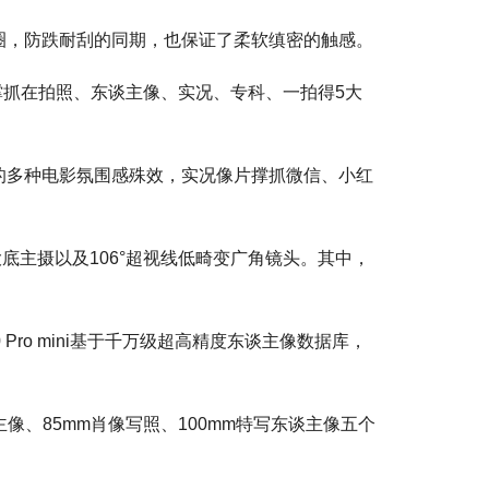
属镜圈，防跌耐刮的同期，也保证了柔软缜密的触感。
抓在拍照、东谈主像、实况、专科、一拍得5大
在内的多种电影氛围感殊效，实况像片撑抓微信、小红
大底主摄以及106°超视线低畸变广角镜头。其中，
 Pro mini基于千万级超高精度东谈主像数据库，
像、85mm肖像写照、100mm特写东谈主像五个