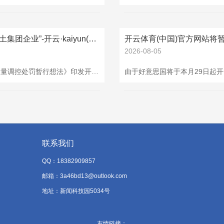
开云体育(中国)官方网站讲求稿删去了“大型稀土集团企业”-开云·kaiyun(中国)官方网站 登录入口
2026-08-05
招商战略称，《稀土开发和稀土冶真金不怕火差异总量调控处罚暂行想法》印发开云体育(中国)官方网站，相较于征求意见稿，讲求稿删去了“大型稀土集团企业”，这意味着，除大型稀土集团外，其他的稀土企业也不错取得稀土方针。提倡重可瞻仰所有稀土板块（尤其是微型稀土企业）。
联系我们
QQ：18382909857
邮箱：3a46bd13@outlook.com
地址：新闻科技园5034号
友情链接：