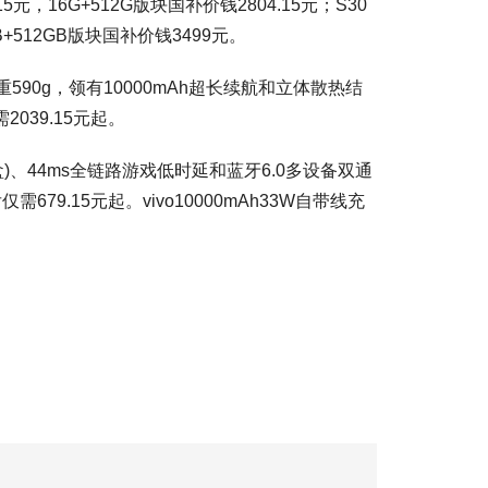
元，16G+512G版块国补价钱2804.15元；S30
B+512GB版块国补价钱3499元。
重590g，领有10000mAh超长续航和立体散热结
039.15元起。
盒)、44ms全链路游戏低时延和蓝牙6.0多设备双通
679.15元起。vivo10000mAh33W自带线充