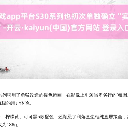
30系列聘用了勇猛改造的撞色策画，在影像上引颈当卑劣行的“氛围感
舰级的用户体验。
、可可黑5款配色，还顾忌了利落直边框纯直屏策画，其中S30 Pro
为186g。