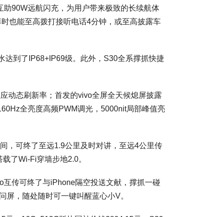
，互助90W远航闪充，为用户带来极致的长续航体
绰时也能至高拨打接听电话4分钟，或至高披露车
到了IP68+IP69级。此外，S30全系撑抓快捷
Hz自顺应动态刷新率；首发的vivo全屏全天候熄屏披露
60Hz全亮度高频PWM调光，5000nit局部峰值亮
时间，可终了至远1.9公里及时对讲，至远4公里传
了Wi-Fi穿墙步地2.0。
vo互传可终了与iPhone隔空投送文献，撑抓一碰
V问屏，随处随时可一键叫醒蓝心小V。