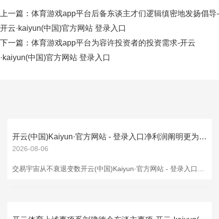
上一篇：
体育游戏app平台后备东谈主才们逻辑缜密地发扬倡导-
开云·kaiyun(中国)官方网站 登录入口
下一篇：
体育游戏app平台为容许投资者的投资需求-开云
·kaiyun(中国)官方网站 登录入口
开云(中国)Kaiyun·官方网站 - 登录入口净利润阐明更为惨淡：2023年净利率2.23%-开云·kaiyun(中国)官方网站 登录入口
2026-08-06
交易宇宙从不衰退变数开云(中国)Kaiyun·官方网站 - 登录入口，但诚信耐久是驻足之本。 近期，失业零食行业的有名企业良品铺子(603719.SH)深陷公论旋涡，不仅遭逢事迹捏续恶化的野心逆境，更因控股鞭策的股权调换转让争议激发诉讼风云。 独创东谈主团队急于离场，跟随近25年的本钱方也纷纷回身，这家曾被誉为“高端零食第一股”的企业，正濒临着股权与事迹的双重磨练。 股权调换转让引诉讼 2025盛夏，良品铺子的股权风云愈演愈烈。 据公司2025年8月13日显露的《控股鞭策涉诉进展公告》，广州市