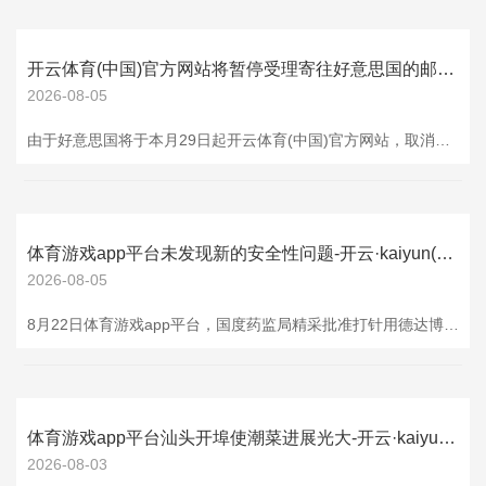
开云体育(中国)官方网站将暂停受理寄往好意思国的邮政包裹-开云·kaiyun(中国)官方网站 登录入口
2026-08-05
由于好意思国将于本月29日起开云体育(中国)官方网站，取消小额包裹关税豁免计谋，韩国邮政通知，将暂停受理寄往好意思国的邮政包裹，原因是现存的国际邮政聚集体系难以野蛮好意思国新增的请教和关税条款。尽管宇宙仍不错聘任韩国邮政与民间企业互助的高端就业，或其他私营快递公司，但价钱相对较高，且行将面对交纳关税。这一变化不仅影响个东谈主寄件，更对韩国面向国际奢侈者的电生意务变成冲击。韩国统计厅数据浮现，客岁韩国电商国际商场的销售总数约为1.7万亿韩元（约合东谈主民币88亿元），其中，好意思国商场占到20%
体育游戏app平台未发现新的安全性问题-开云·kaiyun(中国)官方网站 登录入口
2026-08-05
8月22日体育游戏app平台，国度药监局精采批准打针用德达博妥单抗（华文商品名：达卓优）新符合症，用于调理既往接受过内分泌调理且在晚期疾病阶段接受过至少一线化疗的不行切除或转化性的激素受体（HR）阳性、（HER2）阴性乳腺癌成东谈主患者。 这次获批是基于TROPION-Breast01大众Ⅲ期商榷的积极后果。在TROPION-Breast01商榷中，对中国83名患者进行的过后分析浮现，接受德达博妥单抗调理的患者中位无施展生计期（PFS）为8.1个月，而接受化疗的患者中位PFS为4.2个月。接受
体育游戏app平台汕头开埠使潮菜进展光大-开云·kaiyun(中国)官方网站 登录入口
2026-08-03