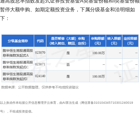
通高股息率指数发起式证券投资基金A类基金份额和I类基金份额
暂停大额申购、如期定额投资业务，下属分级基金和洽明细如
下：
以上执动作本站据公开信息整理开云体育，由AI算法生成（网信算备310104345710301240019
号），不组成投资提倡。