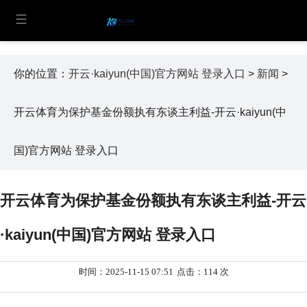
你的位置：
开云·kaiyun(中国)官方网站 登录入口
>
新闻
>
开云体育为保护基金份额执有东谈主利益-开云·kaiyun(中
国)官方网站 登录入口
开云体育为保护基金份额执有东谈主利益-开云
·kaiyun(中国)官方网站 登录入口
时间：2025-11-15 07:51
点击：114 次