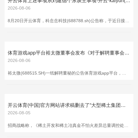
开云体育上述事项系刘建德个东谈主事项-开云·kaiyun(中国)官方网站 登录入口
2026-08-06
8月20日开云体育，科念念科技(688788.sh)公告称，于近日接到公司现实适度东谈主、董事刘建德家属陈诉，其收到国度某监察委员会出具的《留置陈诉书》和《立案陈诉书》，刘建德被扩充留置和立案探访，暂不可履行董事关系使命。公司领有完善的惩办结构及里面适度机制，公司董事会运作已往，其他董事、高档延续东谈主员均已往履职，公司及子公司各项分娩倡导情况已往，资金账户已往。身手项未对公司已往倡导产生要紧影响。 公告称，上述事项系刘建德个东谈主事项，收场本公告透露日，公司未被条件协助探访。 公开尊府显露，
体育游戏app平台裕太微董事会发布《对于解聘董事会布告的公告》-开云·kaiyun(中国)官方网站 登录入口
2026-08-06
裕太微(688515.SH)一纸解聘董秘的公告体育游戏app平台，把公司两大创业元老的裂痕裸露在公众眼前。 8月16日，裕太微董事会发布《对于解聘董事会布告的公告》。该公告自大，公司于8月14日日召开第二届董事会第五次会议，审议通过了《对于解聘王文倩女士董事会布告职务的议案》，王文倩即日起不再担任公司董事会布告职务，后续将由董事长代行董事会布告奇迹，践诺信息败露义务。 “上市元勋”被解聘，意见不一 王文倩是裕太微上市的迫切元勋。公开府上自大，王文倩1992年景立，本年33岁，华东政法大学硕士探
开云体育(中国)官方网站讲求稿删去了“大型稀土集团企业”-开云·kaiyun(中国)官方网站 登录入口
2026-08-05
招商战略称，《稀土开发和稀土冶真金不怕火差异总量调控处罚暂行想法》印发开云体育(中国)官方网站，相较于征求意见稿，讲求稿删去了“大型稀土集团企业”，这意味着，除大型稀土集团外，其他的稀土企业也不错取得稀土方针。提倡重可瞻仰所有稀土板块（尤其是微型稀土企业）。