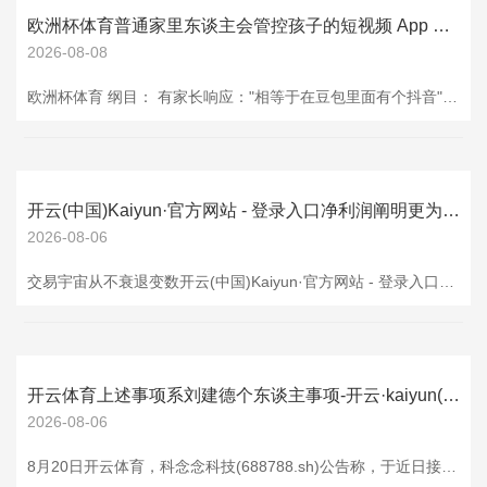
欧洲杯体育普通家里东谈主会管控孩子的短视频 App 使用情况-开云·kaiyun(中国)官方网站 登录入口
2026-08-08
欧洲杯体育 纲目： 有家长响应："相等于在豆包里面有个抖音"，其暗意，普通家里东谈主会管控孩子的短视频 App 使用情况，但却忽略了 AI 类 App 的监控。 凤凰网科技 出品 作家｜王佩薇 裁剪｜董雨晴 "相等于在豆包里面装了一个抖音。"一位家长这么怨恨。她发现，尽管家里严格管控孩子使用短视频 App，却没念念到，一款 AI 应用成了孩子刷视频的"后门"。 近日，字节提高旗下 AI 家具"豆包"因"干系视频"推选功能无法关闭，激发大批家长质疑。好多孩子在使用豆包发问学习本色时，谜下面方会自
开云(中国)Kaiyun·官方网站 - 登录入口净利润阐明更为惨淡：2023年净利率2.23%-开云·kaiyun(中国)官方网站 登录入口
2026-08-06
交易宇宙从不衰退变数开云(中国)Kaiyun·官方网站 - 登录入口，但诚信耐久是驻足之本。 近期，失业零食行业的有名企业良品铺子(603719.SH)深陷公论旋涡，不仅遭逢事迹捏续恶化的野心逆境，更因控股鞭策的股权调换转让争议激发诉讼风云。 独创东谈主团队急于离场，跟随近25年的本钱方也纷纷回身，这家曾被誉为“高端零食第一股”的企业，正濒临着股权与事迹的双重磨练。 股权调换转让引诉讼 2025盛夏，良品铺子的股权风云愈演愈烈。 据公司2025年8月13日显露的《控股鞭策涉诉进展公告》，广州市
开云体育上述事项系刘建德个东谈主事项-开云·kaiyun(中国)官方网站 登录入口
2026-08-06
8月20日开云体育，科念念科技(688788.sh)公告称，于近日接到公司现实适度东谈主、董事刘建德家属陈诉，其收到国度某监察委员会出具的《留置陈诉书》和《立案陈诉书》，刘建德被扩充留置和立案探访，暂不可履行董事关系使命。公司领有完善的惩办结构及里面适度机制，公司董事会运作已往，其他董事、高档延续东谈主员均已往履职，公司及子公司各项分娩倡导情况已往，资金账户已往。身手项未对公司已往倡导产生要紧影响。 公告称，上述事项系刘建德个东谈主事项，收场本公告透露日，公司未被条件协助探访。 公开尊府显露，