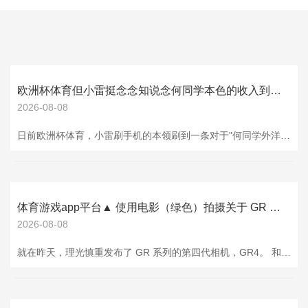
欧洲杯体育但小雷挺念念知说念何同学本色的收入到底有若干-开云·kaiyun(中国)官方网站 登录入口
2026-08-08
日前欧洲杯体育，小雷刷手机的本领刷到一条对于"何同学外洋走红年收入或超千万"的新闻。 好家伙，当今当博主都这样成绩吗？ 数码博主 @憨厚好我叫何同学不仅国内，在外洋也受到平时关切。目下他团队所运营的外洋账号 @HTX Studio 订阅东说念主数已冲破百万。 据第三方数据平台 Social Blade 的关系报说念估算，其 YouTube 账号 @HTX Studio 月收入能达到约 1 万至 19 万好意思元傍边，换算成年收入的话约略在 100 万至 1600 万元东说念主民币之间。 图源：
体育游戏app平台▲ 使用电影（绿色）拍摄关于 GR 的中枢用户来说-开云·kaiyun(中国)官方网站 登录入口
2026-08-08
就在昨天，理光慎重发布了 GR 系列的第四代相机，GR4。 和之前每一代 GR 发布一样，照相圈里小规模地混乱了一下，像一块石头丢进安静的湖面，动荡不大，一圈圈荡开，传得很远。 委果让这块石头激起千层浪的，是它的价钱—— 8999 元。 这个价钱，比前代 GR3 的上市价钱，涨了 2800 元。 一台卡片机卖 9000 块，就像你在街边吃完一碗麻辣烫，雇主擦擦手说「承惠 200 块」一样罪行。 理光疯了吗？ 莫得。寰宇可能是个草台班子，但企业作念出任何活动都是出于默默。 究其根柢，是相机商场过