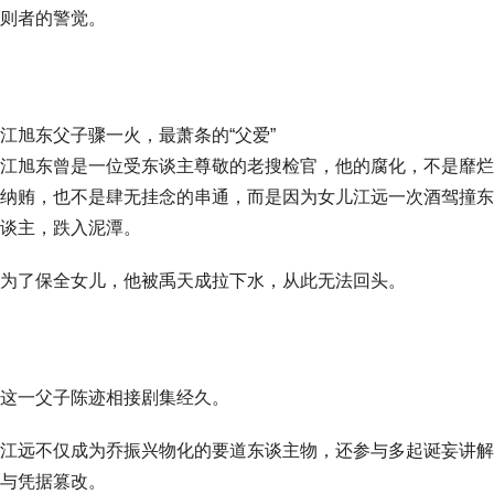
则者的警觉。
江旭东父子骤一火，最萧条的“父爱”
江旭东曾是一位受东谈主尊敬的老搜检官，他的腐化，不是靡烂
纳贿，也不是肆无挂念的串通，而是因为女儿江远一次酒驾撞东
谈主，跌入泥潭。
为了保全女儿，他被禹天成拉下水，从此无法回头。
这一父子陈迹相接剧集经久。
江远不仅成为乔振兴物化的要道东谈主物，还参与多起诞妄讲解
与凭据篡改。