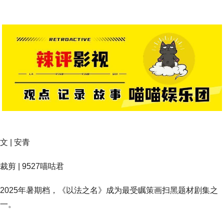
文 | 安青
裁剪 | 9527喵咕君
2025年暑期档，《以法之名》成为最受瞩策画扫黑题材剧集之
一。