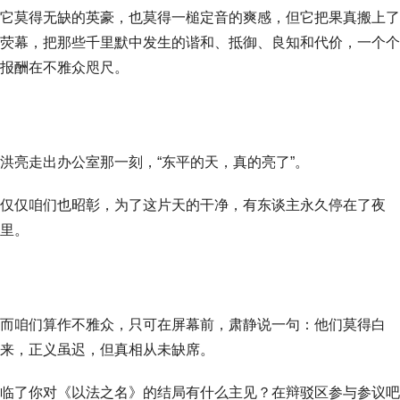
它莫得无缺的英豪，也莫得一槌定音的爽感，但它把果真搬上了
荧幕，把那些千里默中发生的谐和、抵御、良知和代价，一个个
报酬在不雅众咫尺。
洪亮走出办公室那一刻，“东平的天，真的亮了”。
仅仅咱们也昭彰，为了这片天的干净，有东谈主永久停在了夜
里。
而咱们算作不雅众，只可在屏幕前，肃静说一句：他们莫得白
来，正义虽迟，但真相从未缺席。
临了你对《以法之名》的结局有什么主见？在辩驳区参与参议吧