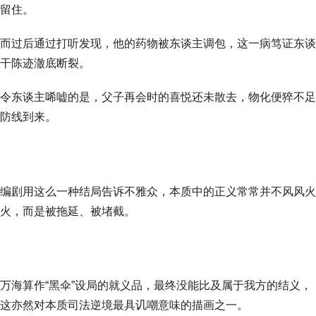
留住。
而过后通过打听发现，他的药物被东谈主调包，这一病笃证东谈
干陈迹澈底断裂。
令东谈主唏嘘的是，父子再会时的喜悦还未散去，物化便猝不足
防线到来。
编剧用这么一种结局告诉不雅众，本质中的正义常常并不风风火
火，而是被拖延、被堵截。
万海算作“黑伞”设局的就义品，最终没能比及属于我方的结义，
这亦然对本质司法逆境最具讥嘲意味的描画之一。