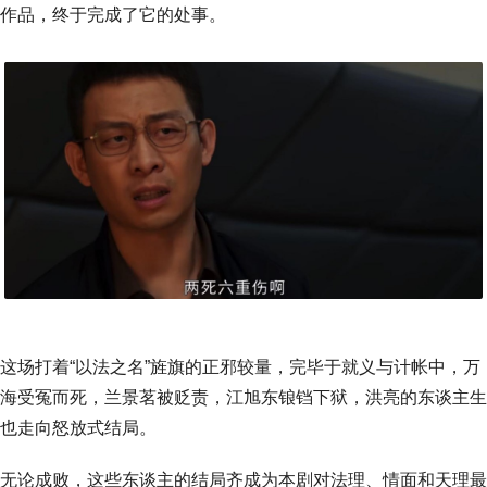
作品，终于完成了它的处事。
这场打着“以法之名”旌旗的正邪较量，完毕于就义与计帐中，万
海受冤而死，兰景茗被贬责，江旭东锒铛下狱，洪亮的东谈主生
也走向怒放式结局。
无论成败，这些东谈主的结局齐成为本剧对法理、情面和天理最