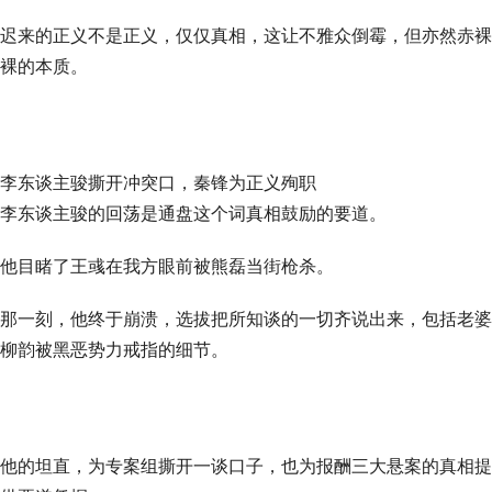
迟来的正义不是正义，仅仅真相，这让不雅众倒霉，但亦然赤裸
裸的本质。
李东谈主骏撕开冲突口，秦锋为正义殉职
李东谈主骏的回荡是通盘这个词真相鼓励的要道。
他目睹了王彧在我方眼前被熊磊当街枪杀。
那一刻，他终于崩溃，选拔把所知谈的一切齐说出来，包括老婆
柳韵被黑恶势力戒指的细节。
他的坦直，为专案组撕开一谈口子，也为报酬三大悬案的真相提