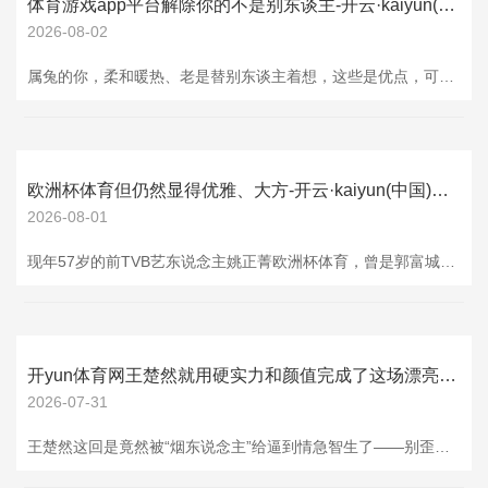
体育游戏app平台解除你的不是别东谈主-开云·kaiyun(中国)官方网站 登录入口
2026-08-02
属兔的你，柔和暖热、老是替别东谈主着想，这些是优点，可到了要津时刻，亦然你最大的软肋。7月5号到8号这短短四天，你最容易犯的缺欠即是“想太多，作念太少”。契机摆在你眼前，你本能地怀疑我方；勤恳刚冒头，你风俗性地往坏处想。说白了体育游戏app平台，解除你的不是别东谈主，是你骨子里的踌躇和内讧。 这四天横跨小暑气节，从7号启动，运势气场如实有个显着升沉。上半年的委屈和压抑还没透彻散尽，但新的机遇照旧暗暗递到你手边了。你最大的敌东谈主即是阿谁“再等等”的心态。你总合计还没准备好，总合计万一会搞砸，可
欧洲杯体育但仍然显得优雅、大方-开云·kaiyun(中国)官方网站 登录入口
2026-08-01
现年57岁的前TVB艺东说念主姚正菁欧洲杯体育，曾是郭富城的初恋女友，90年代退圈后成婚生女，转型女商东说念主，假寓上海。她一直与香港演艺圈东说念主士保执密切生意，时时复返香港插足各式私东说念主约会，矜重了不少名东说念主。 日前，姚正菁在香港举办鲜明宴，与又名在香港商界杰出有影响力的东说念主士灵活成为兄妹。由于姚正菁久未露脸，而义兄又是香港商界猛东说念主，故此这场宴集备受关怀。 姚正菁是按照传统灵活庆典举办宴集，本日她身穿银色上衣，下身是玄色短裙，打扮大方多礼。许久不见她，纵令照旧老去，但仍然
开yun体育网王楚然就用硬实力和颜值完成了这场漂亮的翻身仗-开云·kaiyun(中国)官方网站 登录入口
2026-07-31
王楚然这回是竟然被“烟东说念主”给逼到情急智生了——别歪曲，这个“烟东说念主”不是黑粉，而是她新剧《爱情有焰火》里阿谁让她气到冒烟的男主角。檀健次上演的病娇少爷，配上王楚然上演的职场小菜鸟钱菲，两东说念主一碰头，那即是火星撞地球，女主分分钟被逼到跳脚。 但要说王楚然我方，这两年资格的公论风云可比剧里的钱菲刺激多了。前有《我的东说念主间焰火》里扮装坍塌被全网群嘲，演技、形象被批多礼无完皮，路东说念主缘一度跌到谷底。那段本事，大开批驳区全是“别演戏了”“求放过”的声息，压力大到让东说念主窒息。 可