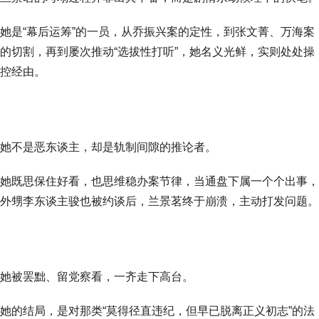
她是“幕后运筹”的一员，从乔振兴案的定性，到张文菁、万海案
的切割，再到屡次推动“选拔性打听”，她名义光鲜，实则处处操
控经由。
她不是恶东谈主，却是轨制间隙的推论者。
她既思保住好看，也思维稳办案节律，当通盘下属一个个出事，
外甥李东谈主骏也被约谈后，兰景茗终于崩溃，主动打发问题。
她被罢黜、留党察看，一齐走下高台。
她的结局，是对那类“莫得径直违纪，但早已脱离正义初志”的法