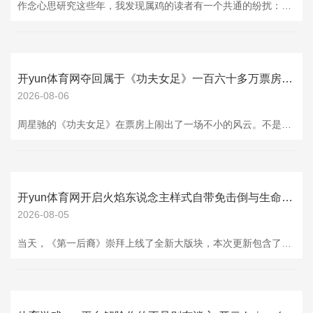
作念心思研究这些年，我发现属鸡的读者有一个共通的纷扰：你们明明很优秀，却总在一段联系里被亏欠得元气心灵衰退。对方嘴上说着“为你好”，举止上却不断让你自证白皙、自证才能、自证衷心。 如果你正身处这么的联系，我今天思跟你说句狠话：阿谁总让你施展我方的东谈主，不是良配，赶早剖释。 一、好的联系让你莽撞，坏的联系让你紧绷 属鸡的你天生要强，作念事追求极致。这自己是优点，但在错的东谈主眼前，它会酿成你的软肋。他会应用你的包袱心，不断给你设考题——“你如简直爱我，就该若何若何”“你如简直有尺度，就作念给我
开yun体育网夺回属于《功夫女足》一百六十多万票房的齐全记载-开云·kaiyun(中国)官方网站 登录入口
2026-08-06
周星驰的《功夫女足》在票房上闹出了一场不小的风云。不是电影不颜面，而是有东说念主把手伸到了不该伸的场所——“偷票房”。但让不少东说念主没念念到的是，此次站出来正面硬刚的，不仅是片方和监管部门，还有一群周星驰的影迷。 7月16日，周星驰在酬酢平台发布了一张《功夫女足》的手写电影票图片，并配了三个问号。这一举动坐窝激勉怜惜，有网友质疑部分影院存在以手写票、空缺票等方法“偷票房”的活动。随后，有影院复兴称是“诬陷”，意义是票纸湿气没打上墨。但这个讲明彰着莫得平息网友热议，此前片方也文告，将于7月17
开yun体育网开启火焰东说念主样式自带免击倒与生命回答-开云·kaiyun(中国)官方网站 登录入口
2026-08-05
当天，《第一后裔》崇拜上线了全新大版块，本次更新包含了后裔分支重构、虚空阻止极境高难副本、多武器机制重塑、攻袭模式新关卡、养成UI优化与多期夏令活动。 官方直播视频： 虚空阻止、虚空山地两套旧副本整合为全新玩法虚空阻止极境。玩家需要刷满一齐虚空巨像并已毕对应精明环，方可解锁这套自界说高难副本。 副本中枢理制为管理关键点，玩家可自选减后裔护盾、进步卡利斯攻防、钩锁受伤、巨像刁钻等负面debuff，管理分值越高，通关后farming收益越好。 通关产出ETA笔据，可在赛季商店兑换终局说念具，官方会