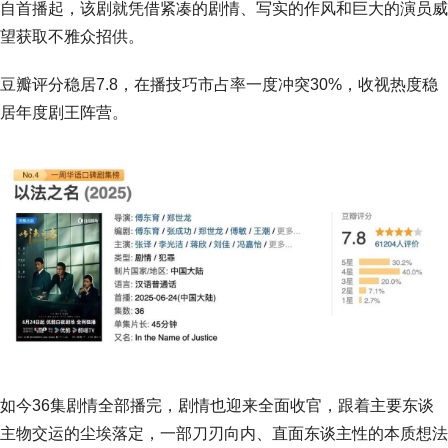
自首播起，该剧就凭借紧凑的剧情、写实的作风和巨大的演员威
望获取不雅众招供。
豆瓣评分稳居7.8，在播技巧市占率一度冲突30%，收视热度稳
居年度剧王阵营。
如今36集剧情全部播完，剧情也迎来全面收官，跟着主要东谈
主物交运的尘埃落定，一部刀刃向内、直面东谈主性的本质想法