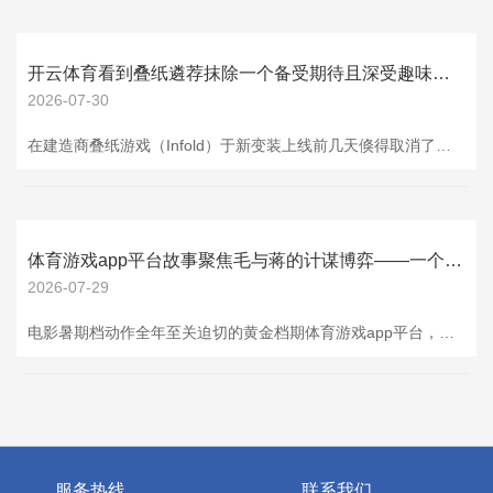
开云体育看到叠纸遴荐抹除一个备受期待且深受趣味的变装-开云·kaiyun(中国)官方网站 登录入口
2026-07-30
在建造商叠纸游戏（Infold）于新变装上线前几天倏得取消了这位狼东说念主属性可攻略男主的筹备后开云体育，《Love and Deepspace》的粉丝们正自觉为 Valko 举行诅咒行为。 恋与深空 恋爱, 动作, 养成, 变装璜演 检讨更多 立即下载 中国《Love and Deepspace》玩家正缕缕行行地赶赴叠纸上海总部，带着鲜花、烛炬和泪水，悲伤这位本应在 7 月 9 日上线并与玩家张开恋情的变装。 粉丝在办公楼前陨泣的视频正风靡外交媒体，但这并非玩家抒发对叠纸决经营怒的独一形态—
体育游戏app平台故事聚焦毛与蒋的计谋博弈——一个在绝境中奇招迭出-开云·kaiyun(中国)官方网站 登录入口
2026-07-29
电影暑期档动作全年至关迫切的黄金档期体育游戏app平台，是开释不雅影温雅、激活市集后劲的要害窗口，6月25日，“电影的夏天”2026暑期档电影片单发布行为在北京举行。发布行为由国度电影局主持，电影频说念节目中心、中央播送电视总台财经节目中心、新闻新媒体中心、中国电影博物馆经办。本年暑期有哪些影片值得期待？ 近80部影片聚拢上映 多元好片解锁暑期生计 《四渡》 6月26日天下上映 本年是赤军长征告捷90周年，翻新历史题材影片《四渡》将于6月26日上映。1935年，赤军四渡赤水，创造了世界军事史上
服务热线
联系我们