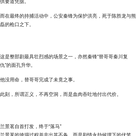
供要道凭据。
而在最终的持捕活动中，公安秦锋为保护洪亮，死于陈胜龙与熊
磊的枪口之下。
这是整部剧最具壮烈感的场景之一，亦然秦锋“替哥哥秦川复
仇”的面孔升华。
他没用命，替哥哥完成了未竟之事。
此刻，所谓正义，不再空洞，而是血肉吞吐地付出代价。
兰景茗自首打发，终于“落马”
兰景茗的垮塌过程并非出其不备，而是剧情永劫候埋下的伏笔。