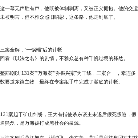
这一幕无声胜有声，他既被体制剥离，又被正义拥抱。他的交运
未被明言，但不雅众照旧昭彰，这条路，他走到底了。
三案全解，“一锅端”后的计帐
回看《以法之名》的剧情，不雅众总有种千帆过境的释然。
整部剧以“131案”“万海案”“乔振兴案”为干线，三案合一，牵连多
数要道东谈主物，最终在专案组手中完成了澈底的计帐。
131案起于矿山纠纷，王大有指使杀东谈主未遂后假死叛逃，假
名熊磊，是万海被打成黑社会的泉源。
万海案则瓜葛江旭东、谢鸿飞、张文菁，背后是利益集团对权益