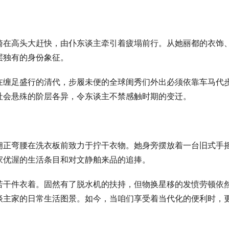
骑在高头大赶快，由仆东谈主牵引着疲塌前行。从她丽都的衣饰
层独有的身份象征。
在缠足盛行的清代，步履未便的全球闺秀们外出必须依靠车马代
社会悬殊的阶层各异，令东谈主不禁感触时期的变迁。
佣正弯腰在洗衣板前致力于拧干衣物。她身旁摆放着一台旧式手
家优渥的生活条目和对文静舶来品的追捧。
若干件衣着。固然有了脱水机的扶持，但物换星移的发愤劳顿依
谈主家的日常生活图景。如今，当咱们享受着当代化的便利时，