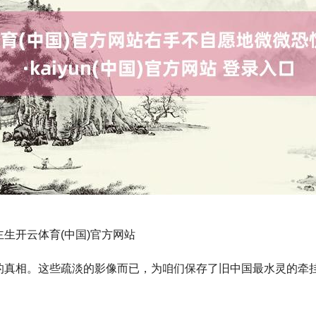
生开云体育(中国)官方网站
的真相。这些疏淡的影像而已，为咱们保存了旧中国最水灵的牵