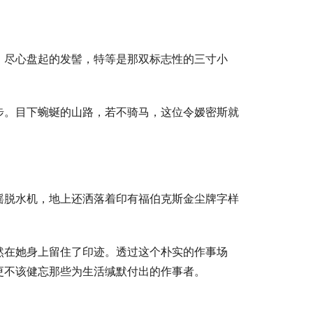
、尽心盘起的发髻，特等是那双标志性的三寸小
步。目下蜿蜒的山路，若不骑马，这位令嫒密斯就
摇脱水机，地上还洒落着印有福伯克斯金尘牌字样
然在她身上留住了印迹。透过这个朴实的作事场
更不该健忘那些为生活缄默付出的作事者。