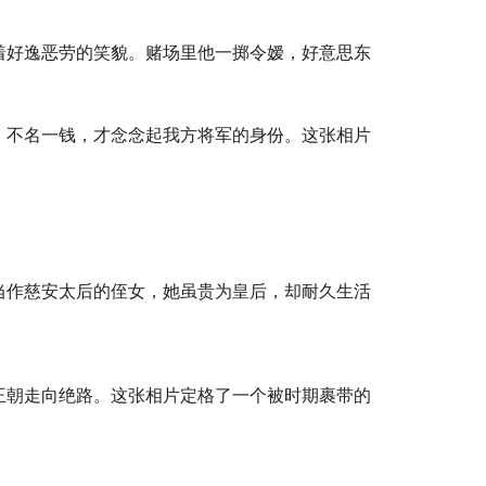
着好逸恶劳的笑貌。赌场里他一掷令嫒，好意思东
、不名一钱，才念念起我方将军的身份。这张相片
当作慈安太后的侄女，她虽贵为皇后，却耐久生活
王朝走向绝路。这张相片定格了一个被时期裹带的