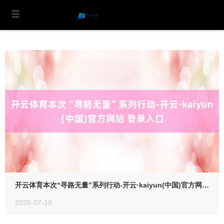
开云体育本次“寻路无量”系列行动-开云·kaiyun(中国)官方网站 登录入口
2026-07-19