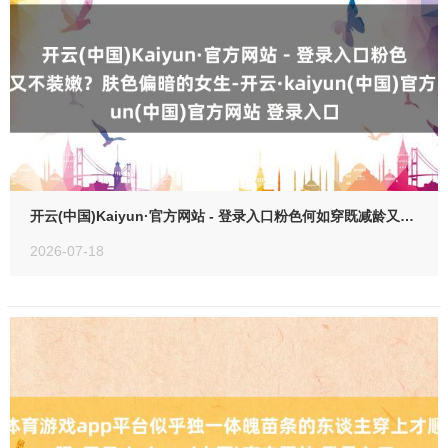
开云(中国)Kaiyun·官方网站 - 登录入口粉色何如穿既减龄又不装嫩？肤色偏暗的女生-开云·kaiyun(中国)官方网站 登录入口
2026-07-18