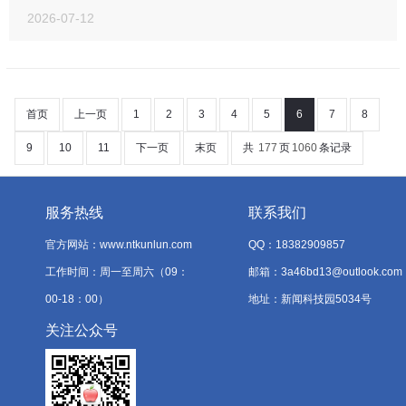
2026-07-12
首页
上一页
1
2
3
4
5
6
7
8
9
10
11
下一页
末页
共
177
页
1060
条记录
服务热线
联系我们
官方网站：www.ntkunlun.com
QQ：18382909857
工作时间：周一至周六（09：
邮箱：3a46bd13@outlook.com
00-18：00）
地址：新闻科技园5034号
关注公众号