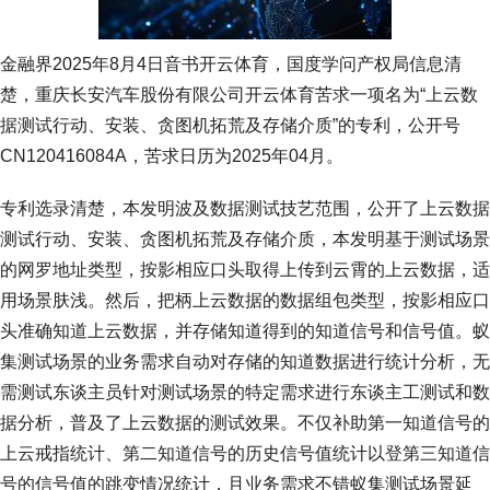
金融界2025年8月4日音书开云体育，国度学问产权局信息清
楚，重庆长安汽车股份有限公司开云体育苦求一项名为“上云数
据测试行动、安装、贪图机拓荒及存储介质”的专利，公开号
CN120416084A，苦求日历为2025年04月。
专利选录清楚，本发明波及数据测试技艺范围，公开了上云数据
测试行动、安装、贪图机拓荒及存储介质，本发明基于测试场景
的网罗地址类型，按影相应口头取得上传到云霄的上云数据，适
用场景肤浅。然后，把柄上云数据的数据组包类型，按影相应口
头准确知道上云数据，并存储知道得到的知道信号和信号值。蚁
集测试场景的业务需求自动对存储的知道数据进行统计分析，无
需测试东谈主员针对测试场景的特定需求进行东谈主工测试和数
据分析，普及了上云数据的测试效果。不仅补助第一知道信号的
上云戒指统计、第二知道信号的历史信号值统计以登第三知道信
号的信号值的跳变情况统计，且业务需求不错蚁集测试场景延