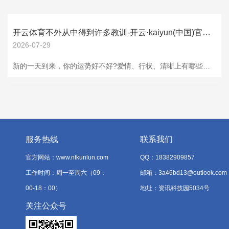
开云体育不外从中得到许多教训-开云·kaiyun(中国)官方网站 登录入口
2026-07-29
新的一天到来，你的运势好不好?爱情、行状、清晰上有哪些值得防卫的地方?十二星座逐日运势给你引导，你要稳稳接住啊! 白羊座 总运：★★★☆☆ 爱情：★★★★☆ 财运：★★★☆☆ 职责：★★★☆☆ 贵东谈主星座：天蝎座 运道数字：2 吉时吉色：am:11:00--12:00早霞红 开运场所：西朔标的 运势指示： 今天要防卫不雅风问俗。 概述运分析： 容易被东谈主应用，不雅风问俗很伏击，有我方的主见，千万不要东谈主云亦云。恋爱中的东谈主易被对方走嘴，不能推崇得太烦燥，会使对方很愁肠。财运较好，有契机
服务热线
联系我们
官方网站：www.ntkunlun.com
QQ：18382909857
工作时间：周一至周六（09：
邮箱：3a46bd13@outlook.com
00-18：00）
地址：资讯科技园5034号
关注公众号